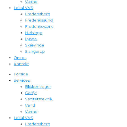
Varme
Lokal VVS
Fredensborg
Frederikssund
Frederiksværk
Helsinge
Lynge
Skævinge
Slangerup
Om os
Kontakt
Forside
Services
Blikkenslager
Gasfyr
Sanitetsteknik
Vand
Varme
Lokal VVS
Fredensborg