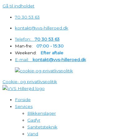
Gå til indholdet
70 30 53 63
kontakt@vvs-hilleroed.dk
Telefon:‎‎‏‏‎ ‎‏‏‎ ‎‏‏‎ ‎
70 30 53 63
Man-fre:‎‎‏‏‎ ‎‏‏‎ ‎‏‏‎ ‎
07:00 - 15:30
Weekend:‎‎‏‏‎ ‎‏‏‎ ‎‏‏‎ ‎
Efter aftale
E-mail:‎‎‏‏‎ ‎‏‏‎ ‎‏‏‎ ‎
kontakt@vvs-hilleroed.dk
Cookie- og privatlivspolitik
Forside
Services
Blikkenslager
Gasfyr
Sanitetsteknik
Vand