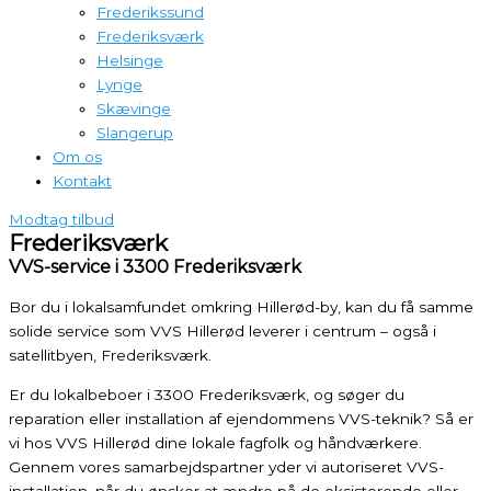
Frederikssund
Frederiksværk
Helsinge
Lynge
Skævinge
Slangerup
Om os
Kontakt
Modtag tilbud
Frederiksværk
VVS-service i 3300 Frederiksværk
Bor du i lokalsamfundet omkring Hillerød-by, kan du få samme
solide service som VVS Hillerød leverer i centrum – også i
satellitbyen, Frederiksværk.
Er du lokalbeboer i 3300 Frederiksværk, og søger du
reparation eller installation af ejendommens VVS-teknik? Så er
vi hos VVS Hillerød dine lokale fagfolk og håndværkere.
Gennem vores samarbejdspartner yder vi autoriseret VVS-
installation, når du ønsker at ændre på de eksisterende eller